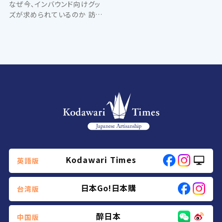
なぜ今、インバウンド向けグッ
ズが求められているのか 訪日
観光客の増加に伴い、日本各地
でインバウンド需要の取り込み
が進んでいます。しかし、単に商
品を作るだけでは選ばれにくく
なり、「どのように魅力を伝え
る...
Kodawari Times
英語版
日本Go!日本購
台湾版
醉日本
中国版