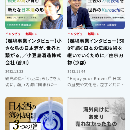
ゆったりとしたつくりですが、衿
置し、京都の伝統工芸「京象...
があるのでどことなく着物...
インタビュー
越境EC
インタビュー
越境EC
【越境事業インタビュー】小
【越境事業インタビュー】50
さな島の日本酒が、世界と
0年続く日本の伝統技術を
繋がる。／小豆島酒造株式
継いでいくために／由宗刃
会社（香川）
物（京都）
2022.12.22
2022.11.04
観光の島・「小豆島」らしさを大
“Enjoy your Knives!” 日本
切に。 瀬戸内海に囲まれた小さ
の歴史や文化を、 包丁と共に一
な島「小豆島」に、唯一の酒蔵
緒に持ち帰ってもらいたい。
があります。 小豆島酒造株式会
2020年3月、京都市中京区に
社が手掛ける酒蔵、
「土佐打ち刃物」のお店をオー
「MORIKUNI」。 温暖な気候に
プンした由宗刃物さん。 開店当
育まれた島仕込みの日本酒
初はコロ...
は、...