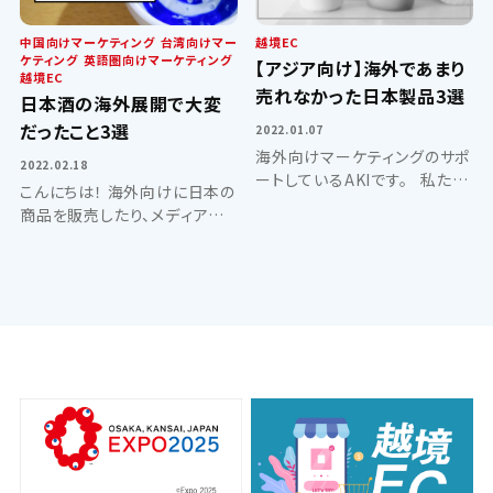
中国向けマーケティング
台湾向けマー
越境EC
ケティング
英語圏向けマーケティング
【アジア向け】海外であまり
越境EC
売れなかった日本製品3選
日本酒の海外展開で大変
だったこと3選
2022.01.07
海外向けマーケティングのサポ
2022.02.18
ートしているAKIです。 私たち
こんにちは！ 海外向けに日本の
はパートナー企業とともに、海
商品を販売したり、メディアを
外に向けて下記のような事業
使って告知をするサポートを担
を行っています。 ・日本の情報
当しているAKIです。 先日、嬉
を海外に発信するメディア運営
しいことに私たちがサポートし
・海外への情...
ている日本酒販売店のオンライ
ンショップサ...