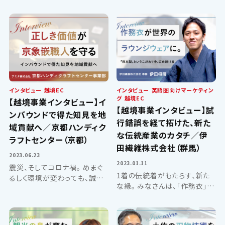
インタビュー
越境EC
インタビュー
英語圏向けマーケティン
グ
越境EC
【越境事業インタビュー】イ
【越境事業インタビュー】試
ンバウンドで得た知見を地
行錯誤を経て拓けた、新た
域貢献へ／京都ハンディク
な伝統産業のカタチ／伊
ラフトセンター（京都）
田繊維株式会社（群馬）
2023.06.23
2023.01.11
震災、そしてコロナ禍。 めまぐ
1着の伝統着がもたらす、新た
るしく環境が変わっても、誠実
な縁。 みなさんは、「作務衣」と
であることに変わりはない。
いう日本伝統の衣類をご存知
1967年、京都の岡崎にオープ
でしょうか。 もともとは修行僧
ンした京都ハンディクラフトセ
が働くときに着る作業着。 全身
ンターさん。 平安神宮の北に位